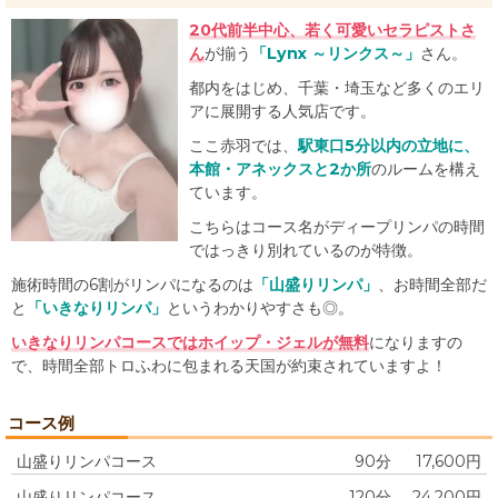
セラピスト特集
20代前半中心、若く可愛いセラピストさ
ん
が揃う
「Lynx ～リンクス～」
さん。
お気に入りリスト
都内をはじめ、千葉・埼玉など多くのエリ
メンズエステ注目店
アに展開する人気店です。
ここ赤羽では、
駅東口5分以内の立地に、
掲載申し込み
本館・アネックスと2か所
のルームを構え
ています。
お問い合わせ
こちらはコース名がディープリンパの時間
ではっきり別れているのが特徴。
施術時間の6割がリンパになるのは
「山盛りリンパ」
、お時間全部だ
と
「いきなりリンパ」
というわかりやすさも◎。
いきなりリンパコースではホイップ・ジェルが無料
になりますの
で、時間全部トロふわに包まれる天国が約束されていますよ！
コース例
山盛りリンパコース
90分
17,600円
山盛りリンパコース
120分
24,200円