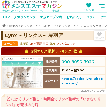
TOP
お気に入り
赤羽の人気メンズエステ「Lynx ～リンクス～ 赤羽店」
TOP
人気ランキング
新規オープン店
お気に入り
コラム
セラ
メンズエステ店人気ランキング
関東の人気ランキング
赤羽エリア人気ランキング
Lynx ～リンクス～ 
関東のメンズエステ店人気ランキング
Lynx ～リンクス～ 赤羽店
北関東のメンズエステ店人気ランキング
お気に入り
北海道・東北のメンズエステ店人気ランキング
ルーム型
JR赤羽駅東口
メンズエステ
最寄駅
業種
北陸・甲信越のメンズエステ店人気ランキング
赤羽エリア 最新ランキング5位
東海のメンズエステ店人気ランキング
090-8056-7926
電話番号
関西のメンズエステ店人気ランキング
12:00～翌5:00
営業時間
中国・四国のメンズエステ店人気ランキング
https://esthe-lynx-akab
九州・沖縄のメンズエステ店人気ランキング
公式サイト
ane.com/
新規オープン店特集
2026年7月24日更新
と
にかくリンパ推し！時間全てリンパ施術の「いきなりリ
メンズエステコラム
ンパ」が売りのお店